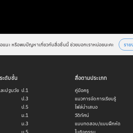
อแนะ หรือพบปัญหาเกี่ยวกับสื่อชิ้นนี้ ช่วยบอกเราหน่อยนะคะ
ราย
ระดับชั้น
สื่อตามประเภท
และปฐมวัย
ป.1
คู่มือครู
ป.3
แนวการจัดการเรียนรู้
ป.5
ไฟล์นำเสนอ
ม.1
วีดิทัศน์
ม.3
แบบทดสอบ/แบบฝึกหัด
ม.5
ใบกิจกรรม