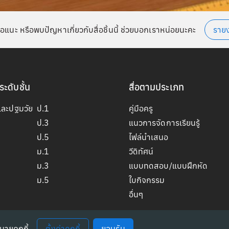
อแนะ หรือพบปัญหาเกี่ยวกับสื่อชิ้นนี้ ช่วยบอกเราหน่อยนะคะ
ราย
ระดับชั้น
สื่อตามประเภท
และปฐมวัย
ป.1
คู่มือครู
ป.3
แนวการจัดการเรียนรู้
ป.5
ไฟล์นำเสนอ
ม.1
วีดิทัศน์
ม.3
แบบทดสอบ/แบบฝึกหัด
ม.5
ใบกิจกรรม
อื่นๆ
บายคุกกี้
ตั้งค่าคุกกี้
ยอมรับ